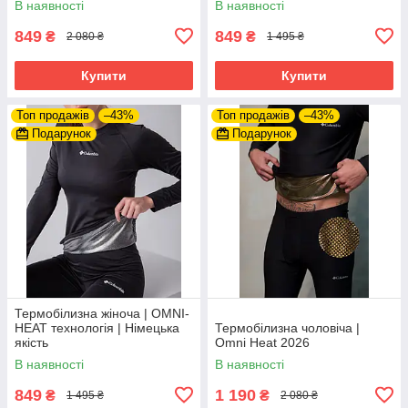
В наявності
В наявності
849
849
₴
₴
2 080 ₴
1 495 ₴
Купити
Купити
Топ продажів
–43%
Топ продажів
–43%
Подарунок
Подарунок
Термобілизна жіноча | OMNI-
HEAT технологія | Німецька
Термобілизна чоловіча |
якість
Omni Heat 2026
В наявності
В наявності
849
1 190
₴
₴
1 495 ₴
2 080 ₴