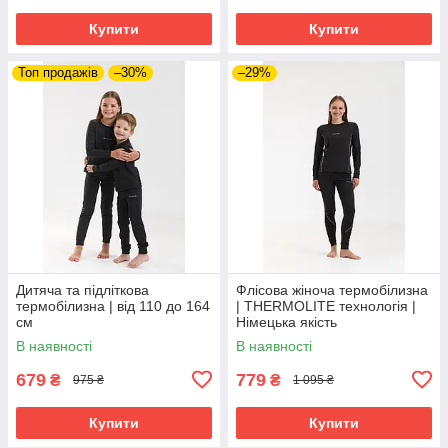
Купити
Купити
Топ продажів
–30%
–29%
Дитяча та підліткова
Флісова жіноча термобілизна
термобілизна | від 110 до 164
| THERMOLITE технологія |
см
Німецька якість
В наявності
В наявності
679
779
₴
₴
975 ₴
1 095 ₴
Купити
Купити