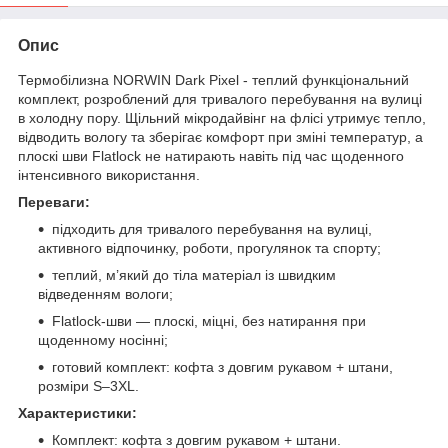
Опис
Термобілизна NORWIN Dark Pixel - теплий функціональний
комплект, розроблений для тривалого перебування на вулиці
в холодну пору. Щільний мікродайвінг на флісі утримує тепло,
відводить вологу та зберігає комфорт при зміні температур, а
плоскі шви Flatlock не натирають навіть під час щоденного
інтенсивного використання.
Переваги:
підходить для тривалого перебування на вулиці,
активного відпочинку, роботи, прогулянок та спорту;
теплий, м’який до тіла матеріал із швидким
відведенням вологи;
Flatlock-шви — плоскі, міцні, без натирання при
щоденному носінні;
готовий комплект: кофта з довгим рукавом + штани,
розміри S–3XL.
Характеристики:
Комплект: кофта з довгим рукавом + штани.