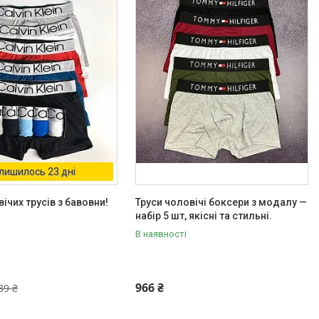
лишилось 23 дні
ічих трусів з бавовни!
Труси чоловічі боксери з модалу —
набір 5 шт, якісні та стильні.
В наявності
966 ₴
39 ₴