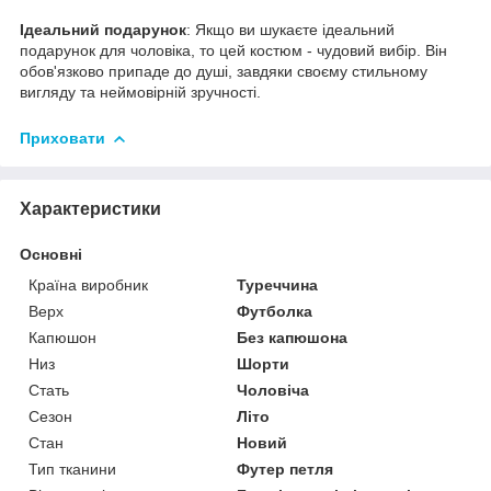
Ідеальний подарунок
: Якщо ви шукаєте ідеальний
подарунок для чоловіка, то цей костюм - чудовий вибір. Він
обов'язково припаде до душі, завдяки своєму стильному
вигляду та неймовірній зручності.
Приховати
Характеристики
Основні
Країна виробник
Туреччина
Верх
Футболка
Капюшон
Без капюшона
Низ
Шорти
Стать
Чоловіча
Сезон
Літо
Стан
Новий
Тип тканини
Футер петля