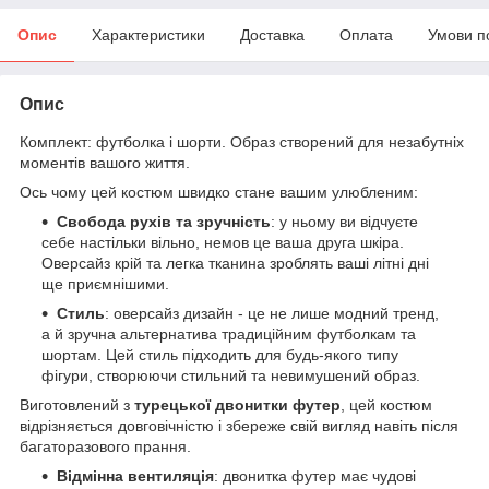
Опис
Характеристики
Доставка
Оплата
Умови п
Опис
Комплект: футболка і шорти. Образ створений для незабутніх
моментів вашого життя.
Ось чому цей костюм швидко стане вашим улюбленим:
Свобода рухів та зручність
: у ньому ви відчуєте
себе настільки вільно, немов це ваша друга шкіра.
Оверсайз крій та легка тканина зроблять ваші літні дні
ще приємнішими.
Стиль
: оверсайз дизайн - це не лише модний тренд,
а й зручна альтернатива традиційним футболкам та
шортам. Цей стиль підходить для будь-якого типу
фігури, створюючи стильний та невимушений образ.
Виготовлений з
турецької двонитки футер
, цей костюм
відрізняється довговічністю і збереже свій вигляд навіть після
багаторазового прання.
Відмінна вентиляція
: двонитка футер має чудові